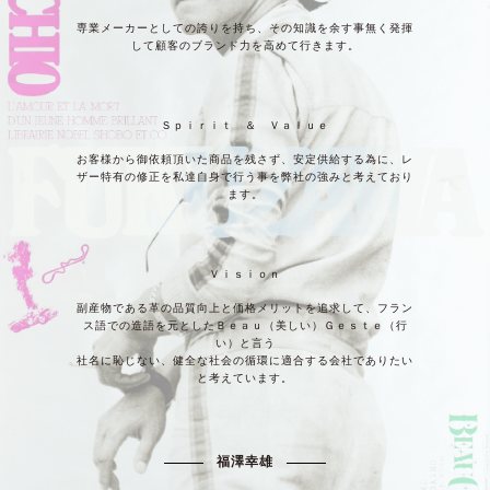
専業メーカーとしての誇りを持ち、その知識を余す事無く発揮
して顧客のブランド力を高めて行きます。
Ｓｐｉｒｉｔ ＆ Ｖａｌｕｅ
お客様から御依頼頂いた商品を残さず、安定供給する為に、レ
ザー特有の修正を私達自身で行う事を弊社の強みと考えており
ます。
Ｖｉｓｉｏｎ
副産物である革の品質向上と価格メリットを追求して、フラン
ス語での造語を元としたＢｅａｕ（美しい）Ｇｅｓｔｅ（行
い）と言う
社名に恥じない、健全な社会の循環に適合する会社でありたい
と考えています。
福澤幸雄