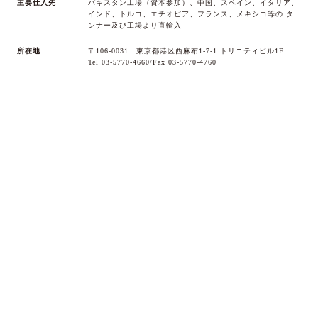
主要仕入先
パキスタン工場（資本参加）、中国、スペイン、イタリア、
インド、トルコ、エチオピア、フランス、メキシコ等の
タ
ンナー及び工場より直輸入
『アパレルの常識に縛られない対応力』
所在地
〒106-0031 東京都港区西麻布1-7-1 トリニティビル1F
Tel 03-5770-4660/Fax 03-5770-4760
良い情報と技術は、アパレルの枠を飛び超えて意欲的に取り入
れていくのが私達のスタンダードです。良い商品を提供する
為、アパレルとは全く無関係な異業種の技術さえ取り込む柔軟
さと寛容さ、その対応力を持ってお応えします。
『決して現場に流される事ない総合力』
私達は、事勿れや現場最適を許しません。サンプルの作成から
量産まで、一貫した生産体制の中で、些細なミスもタンナーや
工場に追求する妥協無き姿勢を貫きます。目の前の仕事を熟す
前に、終局まで見極めた仕事を心掛けております。
『クオリティ・コントロール』
どれ程の高品質な素材を使おうが、高度な技術を伴って作ろう
が、活かすも殺すもケアのさじ加減ひとつ。 私達は全てのセ