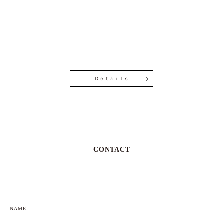
Ｄｅｔａｉｌｓ
CONTACT
NAME