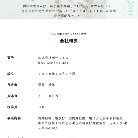
福澤幸雄さんは、私が過去在籍していた『ＥＤＷＡＲＤ’Ｓ』
と言う会社と兄弟会社であった『ＢｅａｕＧｅｓｔｅ』の取締
役企画部長でした。
幸雄さんが、福澤諭吉の曾孫にあたり、当時は若い女性の憧れ
の的だった様です。加えて、豊田自動車工業所属のレーサーで
もあり、
Company overview
出来上がったばかりのヤマハのテストコースで、豊田のスポー
会社概要
ツカー“トヨタ７”の走行テスト中、事故に遭い１９６９年に亡
くなりました。
或る日、ＥＤＷＡＲＤ’Ｓの創業者の一人から、私が会社を興
すなら是非社名を『ＢｅａｕＧｅｓｔｅ』にして欲しいと頼ま
商号
株式会社ボージェスト
れ、
Beau Geste Co.,Ltd.
現在に至っております。
設立
１９９８年１２月１７日
代表者
愛屋 通雄
ボージェストのＯＥＭ
資本金
１，０００万円
『感性と理論で提案する素材』
従業員
８名
私達が提案する素材は、品質の良し悪しだけではなく、誰がど
事業内容
海外自社工場及び、国内外提携工場による皮革衣料製造
の様に作った素材かを熟知しております。積み重ねた実績が生
国内外提携工場による毛皮衣料及び雑貨製造、皮革及び
毛
む経験、既存の常識に囚われない斬新な理論、その二つから紡
皮製品の輸入
ぎ出される素材の選定と提案力が、多様性にお応え出来る私達
の強みです。