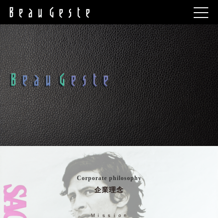
Corporate philosophy
企業理念
Ｍｉｓｓｉｏｎ